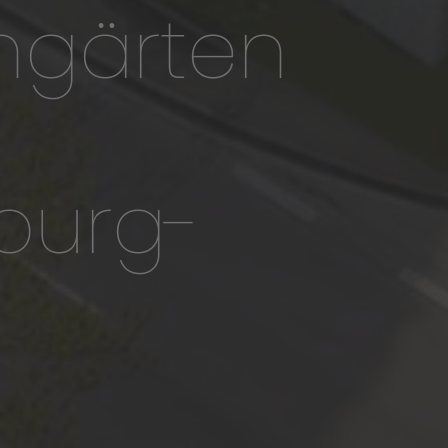
gärten
rg-