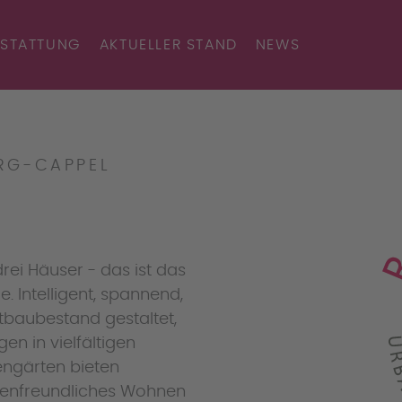
STATTUNG
AKTUELLER STAND
NEWS
RG-CAPPEL
ei Häuser - das ist das
. Intelligent, spannend,
tbaubestand gestaltet,
n in vielfältigen
engärten bieten
ienfreundliches Wohnen