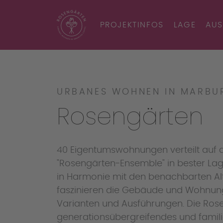
PROJEKTINFOS
LAGE
AUS
URBANES WOHNEN IN MARBU
Rosengärten
40 Eigentumswohnungen verteilt auf dr
"Rosengärten-Ensemble" in bester Lage
in Harmonie mit den benachbarten Al
faszinieren die Gebäude und Wohnunge
Varianten und Ausführungen. Die Ros
generationsübergreifendes und famil