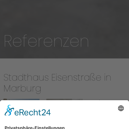
Referenzen
Stadthaus Eisenstraße in
Marburg
Baujahr:
2017/2019
Objektart:
2