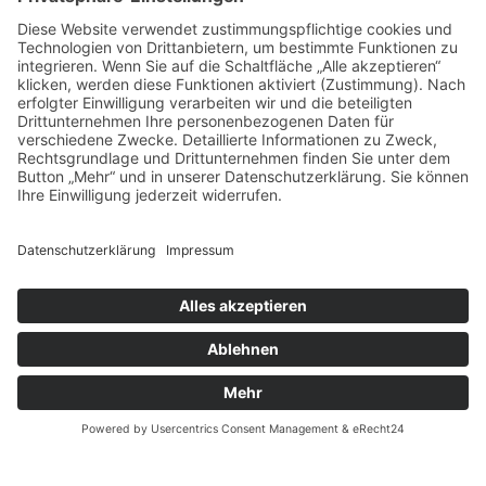
Mehrfamilienhäu
Größe:
36 WE